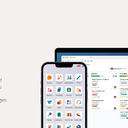
START
ÜBER UNS
f
u
ngen